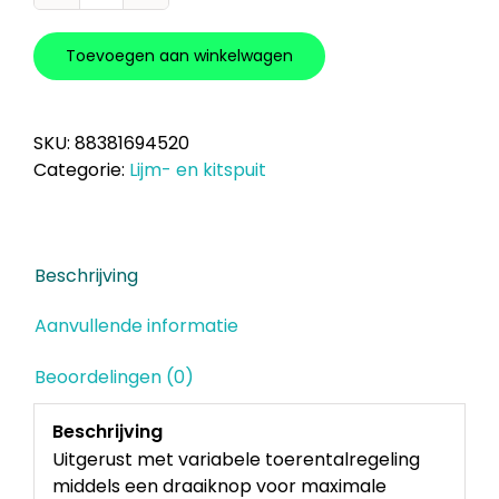
18
V
Toevoegen aan winkelwagen
Lijm-
en
kitspuit
SKU:
88381694520
(DCG180ZXK)
Categorie:
Lijm- en kitspuit
aantal
Beschrijving
Aanvullende informatie
Beoordelingen (0)
Beschrijving
Uitgerust met variabele toerentalregeling
middels een draaiknop voor maximale