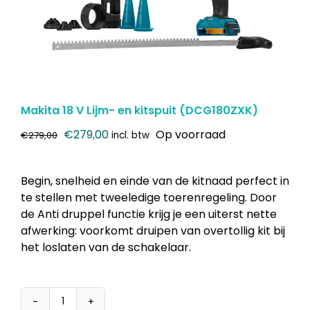
Makita 18 V Lijm- en kitspuit (DCG180ZXK)
Oorspronkelijke
Huidige
€
279,00
Op voorraad
€
279,00
incl. btw
prijs
prijs
was:
is:
Begin, snelheid en einde van de kitnaad perfect in
€279,00.
€279,00.
te stellen met tweeledige toerenregeling. Door
de Anti druppel functie krijg je een uiterst nette
afwerking: voorkomt druipen van overtollig kit bij
het loslaten van de schakelaar.
Makita